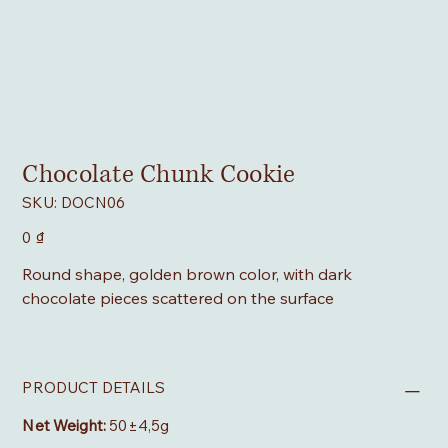
Chocolate Chunk Cookie
SKU
SKU:
DOCN06
DOCN06
Giá
0 ₫
Round shape, golden brown color, with dark
chocolate pieces scattered on the surface
PRODUCT DETAILS
Net Weight:
50±4,5g