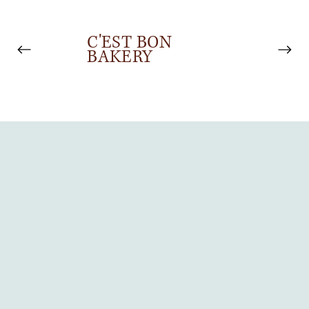
​C'EST BON
BAKERY