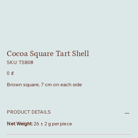
Cocoa Square Tart Shell
SKU
SKU:
TSB08
TSB08
Giá
0 ₫
Brown square, 7 cm on each side
PRODUCT DETAILS
Net Weight:
26 ± 2 g per piece