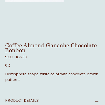
Coffee Almond Ganache Chocolate
Bonbon
SKU
SKU:
HGN80
HGN80
Giá
0 ₫
Hemisphere shape, white color with chocolate brown
patterns
PRODUCT DETAILS