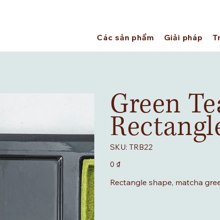
Các sản phẩm
Giải pháp
Tr
Green Te
Rectangle
SKU
SKU:
TRB22
TRB22
Giá
0 ₫
Rectangle shape, matcha green 