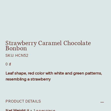
Strawberry Caramel Chocolate
Bonbon
SKU
SKU:
HCN52
HCN52
Giá
0 ₫
Leaf shape, red color with white and green patterns,
resembling a strawberry
PRODUCT DETAILS
Net Weight:
8 ± 1 g per piece